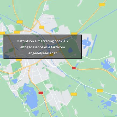
Kattintson a marketing cookie-k
elfogadásához és e tartalom
engedélyezéséhez