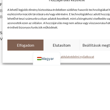
Fizetési módok
A lehető legjobb élmény biztosítása érdekében sütikhez hasonló technológiákat
Banki utalás
eszközinformációk tárolására és/vagy elérésére. E technológiákhoz adott hozzáj
Bankkártyás fizetés (biztonságos online felület)
lehetővé teszi számunkra olyan adatok kezelését, mint a böngészési viselkedés va
azonosítók ezen az oldalon. A hozzájárulás meg nem adása vagy visszavonása h
érintheti bizonyos funkciók működését.
Szállítás
Visszaküldés
Elfogadom
Elutasítom
Beállítások meg
English
Cookie szabályzat
Adatvédelmi nyilatkozat
Magyar
A weboldal a De