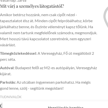
Vasárnap: zárva
Mit várj a személyes látogatástól?
Amikor betérsz hozzánk, nem csak cipőt nézel -
tapasztalatot élsz át. Minden cipőt felpróbálhatsz, körbe
járkálhatsz benne, és őszinte véleményt kapsz tőlünk. Ha
valamit nem tartunk megfelelőnek számodra, megmondjuk.
Mert hosszú távú kapcsolatot szeretnénk, nem egyszeri
vásárlást.
Tömegközlekedéssel:
A Veresegyház, Fő út megállóból 2
perc séta.
Autóval:
Budapest felől az M2-es autópályán, Veresegyház
kijárat.
Parkolás:
Az utcában ingyenesen parkohatsz. Ha mégis
gond lenne, szólj - segítünk megoldani!
TUDNIVALÓK
Online vásárlás - kényelmesen otthonról
Hozzájárulás kezelése