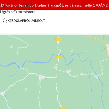
🎁
Vásárolj legalább 1 teljes árú cipőt, és válassz mellé 1 AJ
Ugrás a navigációhoz
Ugrás a fő tartalomra
KEZDŐLAP
RÓLUNK
BOLT