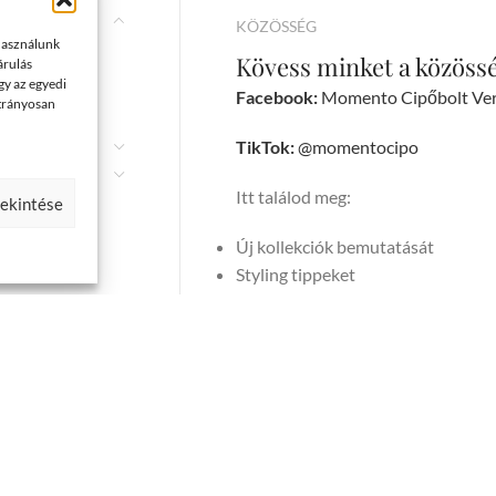
KÖZÖSSÉG
 használunk
Kövess minket a közöss
árulás
gy az egyedi
Facebook:
Momento Cipőbolt Ve
átrányosan
TikTok:
@momentocipo
Itt találod meg:
tekintése
Új kollekciók bemutatását
Styling tippeket
Cipőápolási tanácsokat
Exkluzív akciókat követőinknek
mján Sándor Program keretében és támogatásáv