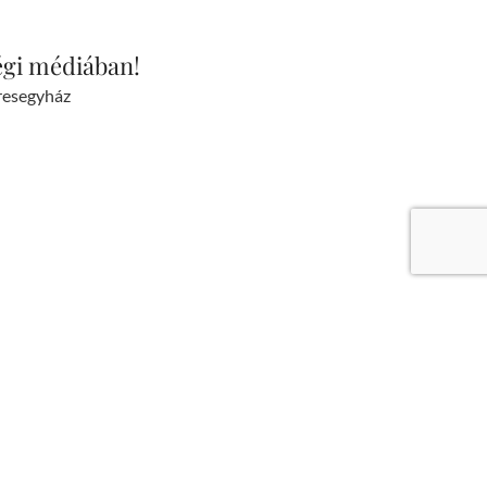
égi médiában!
resegyház
al valósult meg.