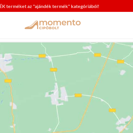
ÁNDÉK terméket az "ajándék termék" kategóriából!