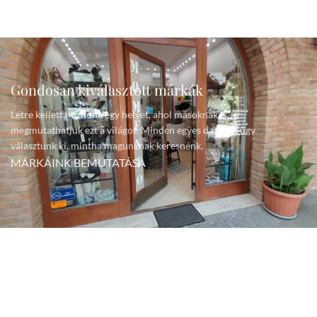
Gondosan kiválasztott márkák
Létre kellett hoznunk egy helyet, ahol másoknak is
megmutathatjuk ezt a világot. Minden egyes darabot úgy
választunk ki, mintha magunknak keresnénk.
MÁRKÁINK BEMUTATÁSA