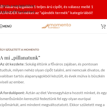
Ugrás a navigációhoz
🎁
Vásárolj legalább 1 teljes árú cipőt, és válassz mellé 1
Ugrás a fő tartalomra
AJÁNDÉK terméket az "ajándék termék" kategóriából!
MENÜ
ÍGY SZÜLETETT A MOMENTO
A mi „pillanatunk”
Az út kezdete:
Sokáig éltünk a főváros zajában, és pontosan
tudtuk, milyen nehéz olyan cipőt találni, ami nemcsak divatos, de
valóban tartós alapanyagokból készült, és évek múlva is büszkén
viseli az ember.
A fordulópont:
Aztán az élet Veresegyházra hozott minket, és egy
ismerősünkön keresztül fedeztünk fel egy olyan európai
cipőmárkát, ami mindent megváltoztatott. Ekkor született meg a