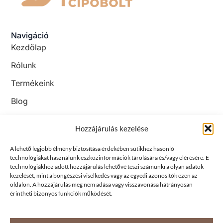
Navigáció
Kezdőlap
Rólunk
Termékeink
Blog
Kapcsolat
Hozzájárulás kezelése
Jogi megfelelés
ÁSZF
A lehető legjobb élmény biztosítása érdekében sütikhez hasonló
technológiákat használunk eszközinformációk tárolására és/vagy elérésére. E
Adatkezelési tájékoztató
technológiákhoz adott hozzájárulás lehetővé teszi számunkra olyan adatok
kezelését, mint a böngészési viselkedés vagy az egyedi azonosítók ezen az
Süti tájékoztató
oldalon. A hozzájárulás meg nem adása vagy visszavonása hátrányosan
Kövess minket!
érintheti bizonyos funkciók működését.
Facebook
TikTok