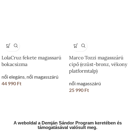
LolaCruz fekete magassarú
Marco Tozzi magasszárú
bokacsizma
cipő (ezüst-bronz, vékony
platformtalp)
női elegáns
,
női magasszárú
44 990
Ft
női magasszárú
25 990
Ft
A weboldal a Demján Sándor Program keretében és
támogatásával valósult meg.