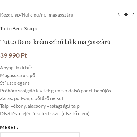
Kezdőlap
/
Női cipő
/
női magasszárú
Tutto Bene Scarpe
Tutto Bene krémszínű lakk magasszárú
39 990
Ft
Anyag: lakk bőr
Magasszárú cipő
Stílus: elegáns
Próbára szolgáló kivitel: gumis oldalsó panel, bebújós
Zárás: pull-on, cipőfűző nélkül
Talp: vékony, alacsony vastagságú talp
Díszítés: elején fekete dísszel (díszítő elem)
MÉRET