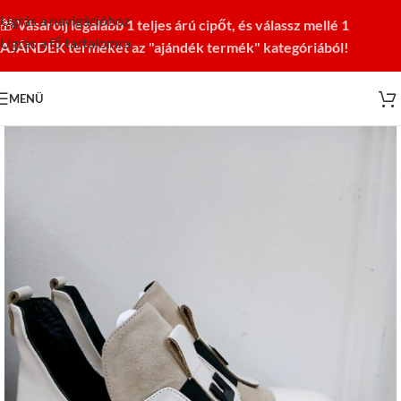
Ugrás a navigációhoz
🎁
Vásárolj legalább 1 teljes árú cipőt, és válassz mellé 1
Ugrás a fő tartalomra
AJÁNDÉK terméket az "ajándék termék" kategóriából!
MENÜ