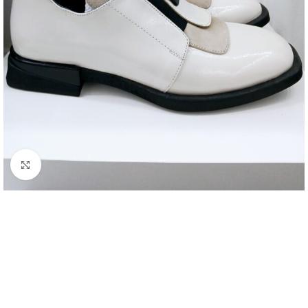
Kattintson a nagyításhoz