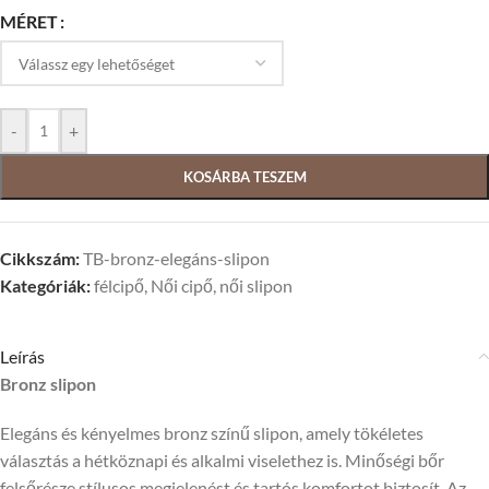
MÉRET
-
+
KOSÁRBA TESZEM
Cikkszám:
TB-bronz-elegáns-slipon
Kategóriák:
félcipő
,
Női cipő
,
női slipon
Leírás
Bronz slipon
Elegáns és kényelmes bronz színű slipon, amely tökéletes
választás a hétköznapi és alkalmi viselethez is. Minőségi bőr
felsőrésze stílusos megjelenést és tartós komfortot biztosít. Az