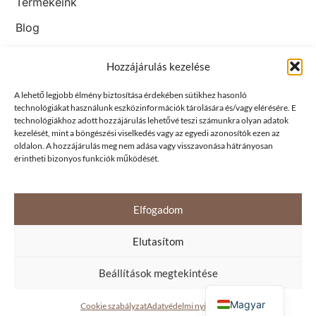
Termékeink
Blog
Kapcsolat
Hozzájárulás kezelése
Jogi megfelelés
ÁSZF
A lehető legjobb élmény biztosítása érdekében sütikhez hasonló
technológiákat használunk eszközinformációk tárolására és/vagy elérésére. E
Adatkezelési tájékoztató
technológiákhoz adott hozzájárulás lehetővé teszi számunkra olyan adatok
kezelését, mint a böngészési viselkedés vagy az egyedi azonosítók ezen az
Süti tájékoztató
oldalon. A hozzájárulás meg nem adása vagy visszavonása hátrányosan
Kövess minket!
érintheti bizonyos funkciók működését.
Facebook
TikTok
Elfogadom
Elutasítom
Beállítások megtekintése
© 2025 Momento cipőbolt | Design by
TASNADI
English
Magyar
Cookie szabályzat
Adatvédelmi nyilatkozat