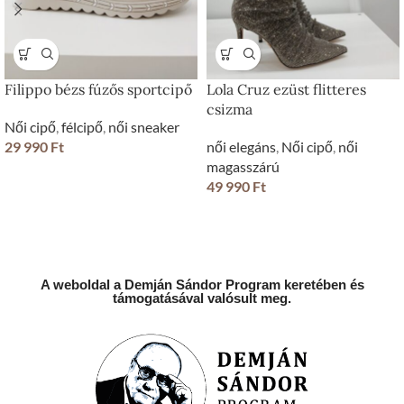
Filippo bézs fúzős sportcipő
Lola Cruz ezüst flitteres
csizma
Női cipő
,
félcipő
,
női sneaker
29 990
Ft
női elegáns
,
Női cipő
,
női
magasszárú
49 990
Ft
A weboldal a Demján Sándor Program keretében és
támogatásával valósult meg.