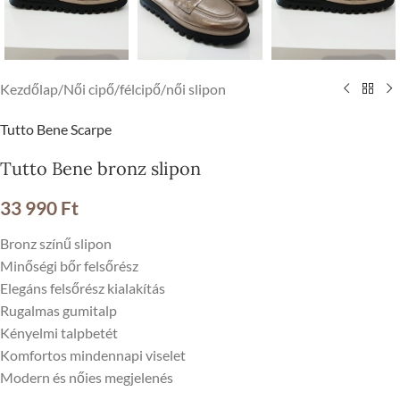
Kezdőlap
/
Női cipő
/
félcipő
/
női slipon
Tutto Bene Scarpe
Tutto Bene bronz slipon
33 990
Ft
Bronz színű slipon
Minőségi bőr felsőrész
Elegáns felsőrész kialakítás
Rugalmas gumitalp
Kényelmi talpbetét
Komfortos mindennapi viselet
Modern és nőies megjelenés