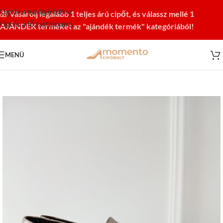
Ugrás a navigációhoz
🎁
Vásárolj legalább 1 teljes árú cipőt, és válassz mellé 1
Ugrás a fő tartalomra
AJÁNDÉK terméket az "ajándék termék" kategóriából!
MENÜ