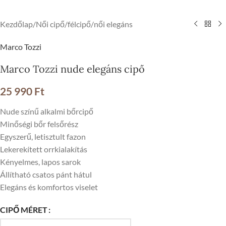
Kezdőlap
/
Női cipő
/
félcipő
/
női elegáns
Marco Tozzi
Marco Tozzi nude elegáns cipő
25 990
Ft
Nude színű alkalmi bőrcipő
Minőségi bőr felsőrész
Egyszerű, letisztult fazon
Lekerekített orrkialakítás
Kényelmes, lapos sarok
Állítható csatos pánt hátul
Elegáns és komfortos viselet
CIPŐ MÉRET