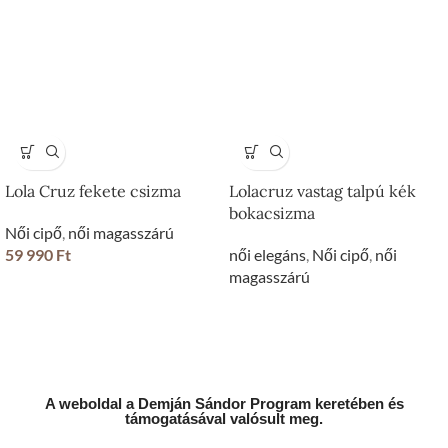
Lola Cruz fekete csizma
Lolacruz vastag talpú kék
bokacsizma
Női cipő
,
női magasszárú
59 990
Ft
női elegáns
,
Női cipő
,
női
magasszárú
A weboldal a Demján Sándor Program keretében és
támogatásával valósult meg.