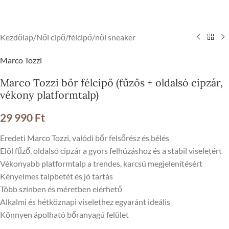
Kezdőlap
/
Női cipő
/
félcipő
/
női sneaker
Marco Tozzi
Marco Tozzi bőr félcipő (fűzős + oldalsó cipzár,
vékony platformtalp)
29 990
Ft
Eredeti Marco Tozzi, valódi bőr felsőrész és bélés
Elöl fűző, oldalsó cipzár a gyors felhúzáshoz és a stabil viseletért
Vékonyabb platformtalp a trendes, karcsú megjelenítésért
Kényelmes talpbetét és jó tartás
Több színben és méretben elérhető
Alkalmi és hétköznapi viselethez egyaránt ideális
Könnyen ápolható bőranyagú felület