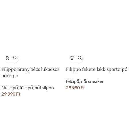
Filippo arany bézs lukacsos
Filippo fekete lakk sportcipő
bőrcipő
félcipő
,
női sneaker
Női cipő
,
félcipő
,
női slipon
29 990
Ft
29 990
Ft