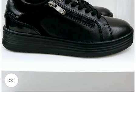
Kattintson a nagyításhoz